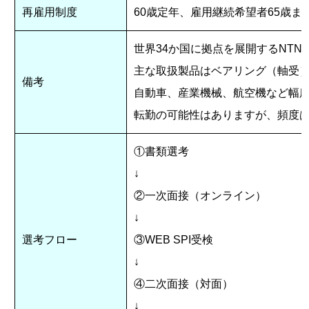
再雇用制度
60歳定年、雇用継続希望者65歳ま
世界34か国に拠点を展開するNT
主な取扱製品はベアリング（軸受
備考
自動車、産業機械、航空機など幅
転勤の可能性はありますが、頻度
①書類選考
↓
②一次面接（オンライン）
↓
選考フロー
③WEB SPI受検
↓
④二次面接（対面）
↓